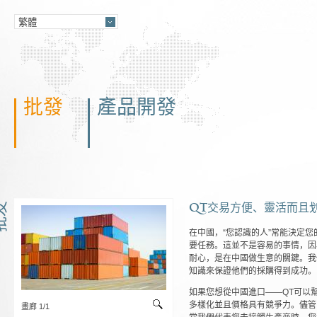
批發
產品開發
QT交易方便、靈活而且
发
在中國，“您認識的人”常能決定
要任務。這並不是容易的事情，因
耐心，是在中國做生意的關鍵。我
知識來保證他們的採購得到成功。
如果您想從中國進口——QT可以
多樣化並且價格具有競爭力。儘管
畫廊 1/1