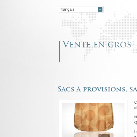
Vente en gros
Sacs à provisions, 
C
a
N
Q
L