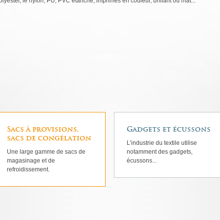
olyester, le nylon, PU, PVC étanche, imprimés en couleur, brillant ou mat...
Sacs à provisions,
Gadgets et écussons
sacs de congélation
L’industrie du textile utilise
Une large gamme de sacs de
notamment des gadgets,
magasinage et de
écussons...
refroidissement.