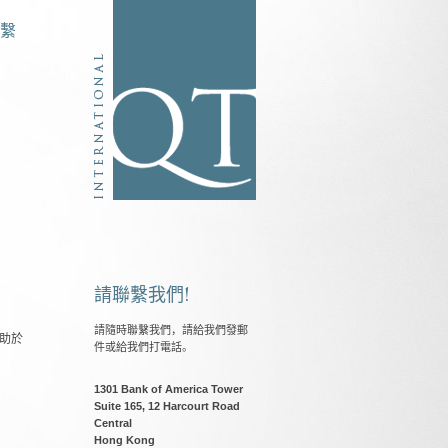
繫
快
捷
迅
速，
值
請聯繫我們!
得
信
請隨時聯繫我們，請給我們發郵
賴
助於
件或給我們打電話。
1301 Bank of America Tower
Suite 165, 12 Harcourt Road
Central
Hong Kong